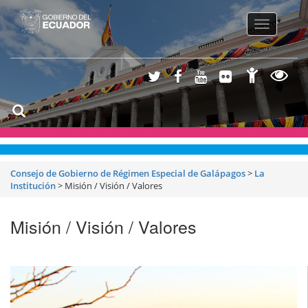
Toggle
navigatio
Consejo de Gobierno de Régimen Especial de Galápagos
>
La
Institución
>
Misión / Visión / Valores
Misión / Visión / Valores