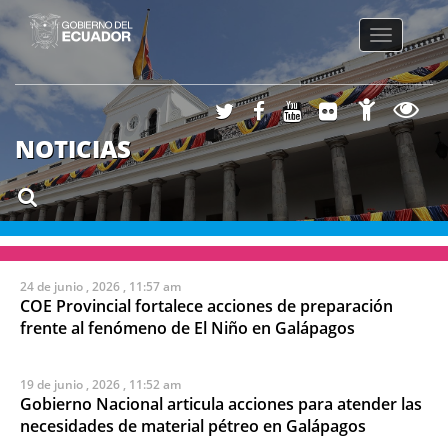
Toggle
navigatio
NOTICIAS
24 de junio , 2026 , 11:57 am
COE Provincial fortalece acciones de preparación
frente al fenómeno de El Niño en Galápagos
19 de junio , 2026 , 11:52 am
Gobierno Nacional articula acciones para atender las
necesidades de material pétreo en Galápagos