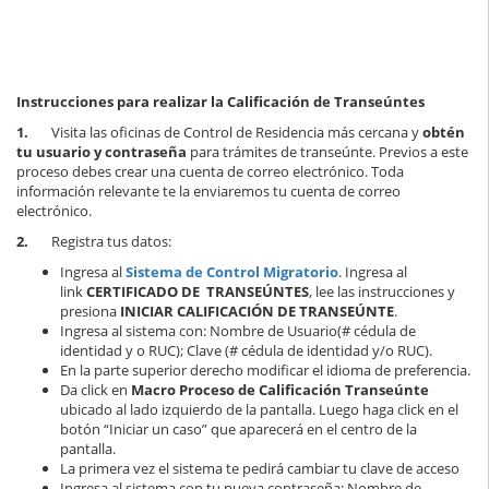
Instrucciones para realizar la Calificación de Transeúntes
1.
Visita las oficinas de Control de Residencia más cercana y
obtén
tu usuario y contraseña
para trámites de transeúnte. Previos a este
proceso debes crear una cuenta de correo electrónico. Toda
información relevante te la enviaremos tu cuenta de correo
electrónico.
2.
Registra tus datos:
Ingresa al
Sistema de Control Migratorio
. Ingresa al
link
CERTIFICADO DE TRANSEÚNTES
, lee las instrucciones y
presiona
INICIAR CALIFICACIÓN DE TRANSEÚNTE
.
Ingresa al sistema con: Nombre de Usuario(# cédula de
identidad y o RUC); Clave (# cédula de identidad y/o RUC).
En la parte superior derecho modificar el idioma de preferencia.
Da click en
Macro Proceso de Calificación Transeúnte
ubicado al lado izquierdo de la pantalla. Luego haga click en el
botón “Iniciar un caso” que aparecerá en el centro de la
pantalla.
La primera vez el sistema te pedirá cambiar tu clave de acceso
Ingresa al sistema con tu nueva contraseña: Nombre de