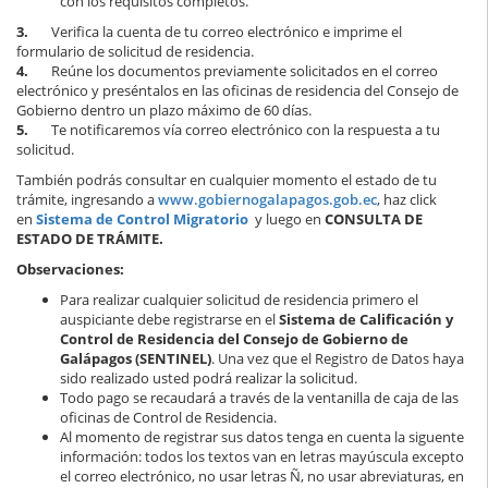
con los requisitos completos.
3.
Verifica la cuenta de tu correo electrónico e imprime el
formulario de solicitud de residencia.
4.
Reúne los documentos previamente solicitados en el correo
electrónico y preséntalos en las oficinas de residencia del Consejo de
Gobierno dentro un plazo máximo de 60 días.
5.
Te notificaremos vía correo electrónico con la respuesta a tu
solicitud.
También podrás consultar en cualquier momento el estado de tu
trámite, ingresando a
www.gobiernogalapagos.gob.ec
, haz click
en
Sistema de Control Migratorio
y luego en
CONSULTA DE
ESTADO DE TRÁMITE.
Observaciones:
Para realizar cualquier solicitud de residencia primero el
auspiciante debe registrarse en el
Sistema de Calificación y
Control de Residencia del Consejo de Gobierno de
Galápagos (SENTINEL)
. Una vez que el Registro de Datos haya
sido realizado usted podrá realizar la solicitud.
Todo pago se recaudará a través de la ventanilla de caja de las
oficinas de Control de Residencia.
Al momento de registrar sus datos tenga en cuenta la siguente
información: todos los textos van en letras mayúscula excepto
el correo electrónico, no usar letras Ñ, no usar abreviaturas, en