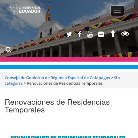
Toggle
navigatio
Consejo de Gobierno de Régimen Especial de Galápagos
>
Sin
categoría
>
Renovaciones de Residencias Temporales
Renovaciones de Residencias
Temporales