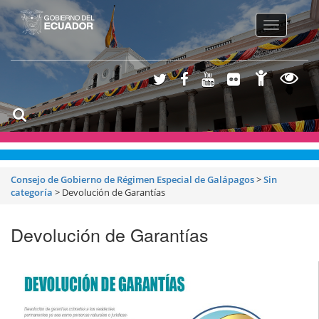
Toggle
navigatio
Consejo de Gobierno de Régimen Especial de Galápagos
>
Sin
categoría
>
Devolución de Garantías
Devolución de Garantías