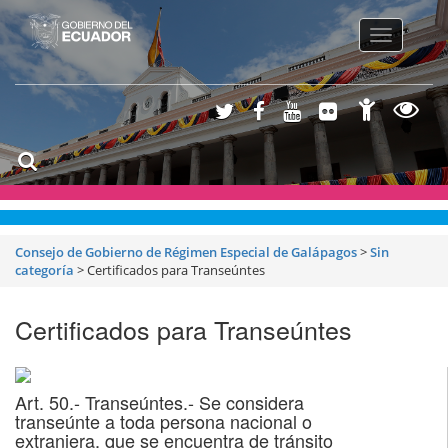
Toggle
navigatio
Consejo de Gobierno de Régimen Especial de Galápagos
>
Sin
categoría
>
Certificados para Transeúntes
Certificados para Transeúntes
Art. 50.- Transeúntes.- Se considera
transeúnte a toda persona nacional o
extranjera, que se encuentra de tránsito